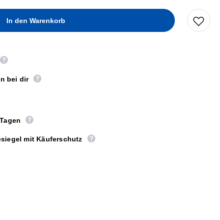
n bei dir
 Tagen
siegel mit Käuferschutz