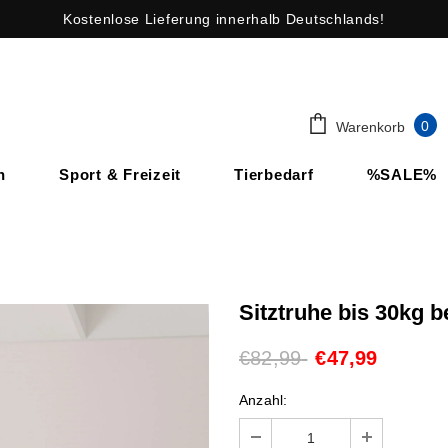
Kostenlose Lieferung innerhalb Deutschlands!
0
Warenkorb
n
Sport & Freizeit
Tierbedarf
%SALE%
Sitztruhe bis 30kg b
€82,99
€47,99
Anzahl: