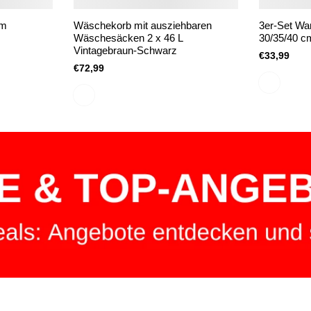
 m
Wäschekorb mit ausziehbaren
3er-Set Wa
Wäschesäcken 2 x 46 L
30/35/40 c
Vintagebraun-Schwarz
€33,99
€72,99