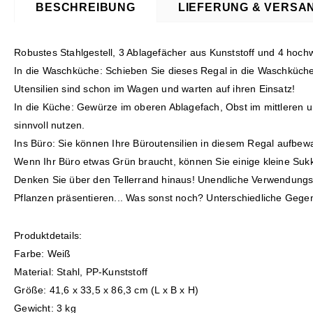
BESCHREIBUNG
LIEFERUNG & VERSA
Robustes Stahlgestell, 3 Ablagefächer aus Kunststoff und 4 hoch
In die Waschküche: Schieben Sie dieses Regal in die Waschküche,
Utensilien sind schon im Wagen und warten auf ihren Einsatz!
In die Küche: Gewürze im oberen Ablagefach, Obst im mittleren u
sinnvoll nutzen.
Ins Büro: Sie können Ihre Büroutensilien in diesem Regal aufbewa
Wenn Ihr Büro etwas Grün braucht, können Sie einige kleine Suk
Denken Sie über den Tellerrand hinaus! Unendliche Verwendungs
Pflanzen präsentieren... Was sonst noch? Unterschiedliche Gege
Produktdetails:
Farbe: Weiß
Material: Stahl, PP-Kunststoff
Größe: 41,6 x 33,5 x 86,3 cm (L x B x H)
Gewicht: 3 kg