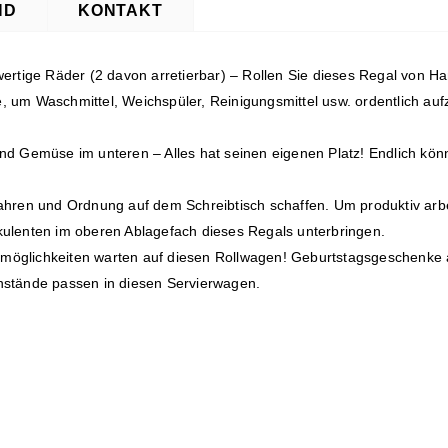
ND
KONTAKT
wertige Räder (2 davon arretierbar) – Rollen Sie dieses Regal von H
 um Waschmittel, Weichspüler, Reinigungsmittel usw. ordentlich auf
nd Gemüse im unteren – Alles hat seinen eigenen Platz! Endlich kön
hren und Ordnung auf dem Schreibtisch schaffen. Um produktiv arbeit
kulenten im oberen Ablagefach dieses Regals unterbringen.
möglichkeiten warten auf diesen Rollwagen! Geburtstagsgeschenke 
nstände passen in diesen Servierwagen.