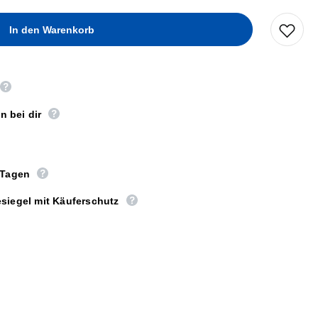
n bei dir
 Tagen
siegel mit Käuferschutz