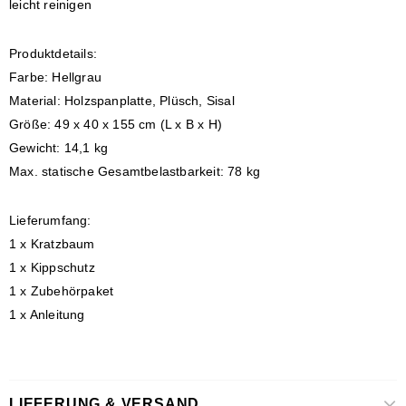
leicht reinigen
Produktdetails:
Farbe: Hellgrau
Material: Holzspanplatte, Plüsch, Sisal
Größe: 49 x 40 x 155 cm (L x B x H)
Gewicht: 14,1 kg
Max. statische Gesamtbelastbarkeit: 78 kg
Lieferumfang:
1 x Kratzbaum
1 x Kippschutz
1 x Zubehörpaket
1 x Anleitung
LIEFERUNG & VERSAND