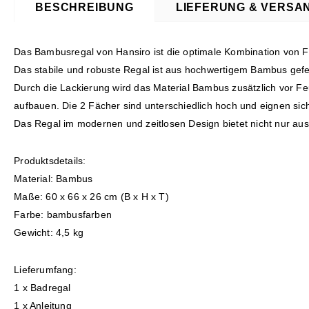
BESCHREIBUNG
LIEFERUNG & VERSA
Das Bambusregal von Hansiro ist die optimale Kombination von F
Das stabile und robuste Regal ist aus hochwertigem Bambus gefer
Durch die Lackierung wird das Material Bambus zusätzlich vor Feu
aufbauen. Die 2 Fächer sind unterschiedlich hoch und eignen si
Das Regal im modernen und zeitlosen Design bietet nicht nur aus
Produktsdetails:
Material: Bambus
Maße: 60 x 66 x 26 cm (B x H x T)
Farbe: bambusfarben
Gewicht: 4,5 kg
Lieferumfang:
1 x Badregal
1 x Anleitung