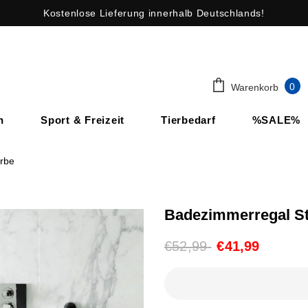
Kostenlose Lieferung innerhalb Deutschlands!
0
Warenkorb
n
Sport & Freizeit
Tierbedarf
%SALE%
arbe
Badezimmerregal Sta
€52,99
€41,99